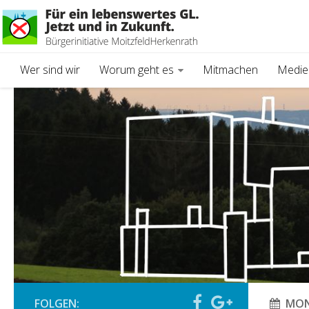
Wer sind wir
Worum geht es
Mitmachen
Medie
FOLGEN:
MON