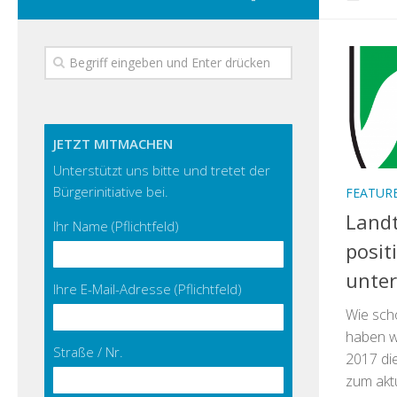
JETZT MITMACHEN
Unterstützt uns bitte und tretet der
Bürgerinitiative bei.
FEATUR
Land
Ihr Name (Pflichtfeld)
posit
unter
Ihre E-Mail-Adresse (Pflichtfeld)
Wie sch
haben w
Straße / Nr.
2017 di
zum akt